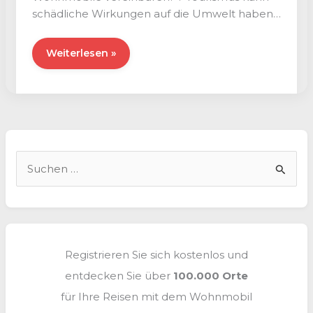
schädliche Wirkungen auf die Umwelt haben,
und das Gleichgewicht oder die
Ökotourismus
Weiterlesen »
und
Wohnmobile
S
u
c
h
e
Registrieren Sie sich kostenlos und
n
entdecken Sie über
100.000 Orte
n
für Ihre Reisen mit dem Wohnmobil
a