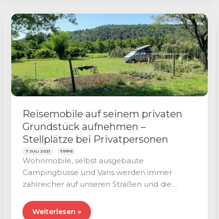
Stellplätze
für
Wohnmobile
in
Europa
Reisemobile auf seinem privaten
Grundstück aufnehmen –
Stellplätze bei Privatpersonen
7 JULI 2021
TIPPS
Wohnmobile, selbst ausgebaute
Campingbusse und Vans werden immer
zahlreicher auf unseren Straßen und die
Camper sind stets auf der Suche
Reisemobile
Weiterlesen »