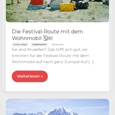
Die Festival-Route mit dem
Wohnmobil 🗓￼
6 JULI 2022
COMMUNITY
Reiseziele
Sie sind Musikfan? Das trifft sich gut, wir
brechen für die Festival-Route mit dem
Wohnmobil auf nach ganz Europa! Auf […]
Die
Weiterlesen »
Festival-
Route
mit
dem
Wohnmobil
🗓