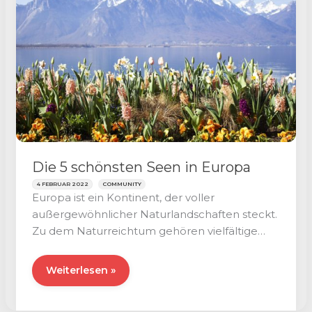
￼
Die 5 schönsten Seen in Europa
4 FEBRUAR 2022
COMMUNITY
Europa ist ein Kontinent, der voller
außergewöhnlicher Naturlandschaften steckt.
Zu dem Naturreichtum gehören vielfältige
Seen, die alle ihre Besonderheiten haben
Die
Weiterlesen »
5
schönsten