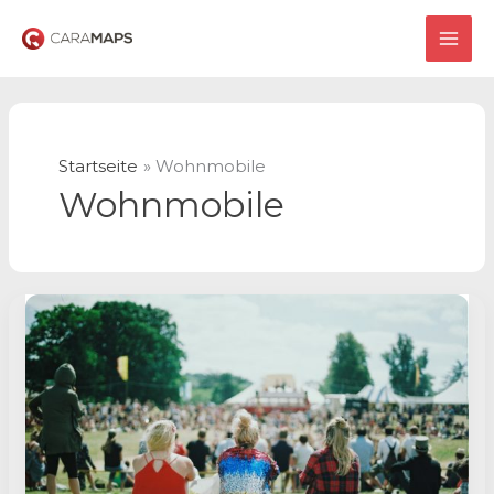
Zum
Inhalt
MAI
springen
ME
Startseite
Wohnmobile
Wohnmobile