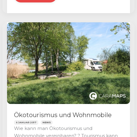
auf
seinem
privaten
Grundstück
aufnehmen
–
Stellplätze
bei
Privatpersonen
Ökotourismus und Wohnmobile
6 JANUAR 2017
NEWS
Wie kann man Ökotourismus und
Wohnmobile vereinbaren? ? Tourismus kann