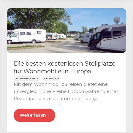
Seen
in
Europa
Die besten kostenlosen Stellplätze
für Wohnmobile in Europa
20 JANUAR 2022
REISEZIELE
Mit dem Wohnmobil zu reisen bietet eine
unvergleichliche Freiheit. Doch während eines
Roadtrips ist es nicht immer einfach,
kostenlose Stellplätze
Die
Weiterlesen »
besten
kostenlosen