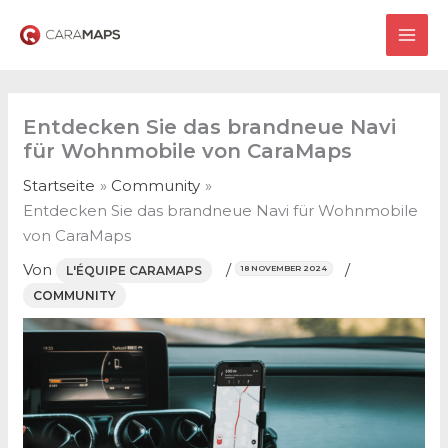
Zum
Inhalt
MAI
springen
ME
Entdecken Sie das brandneue Navi
für Wohnmobile von CaraMaps
Startseite
Community
Entdecken Sie das brandneue Navi für Wohnmobile
von CaraMaps
Von
/
/
L'ÉQUIPE CARAMAPS
18 NOVEMBER 2024
COMMUNITY