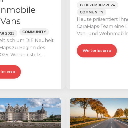
12 DEZEMBER 2024
nmobile
COMMUNITY
 Vans
Heute präsentiert Ihn
CaraMaps-Team eine L
COMMUNITY
Van- und Wohnmobilr
AR 2025
elt sich um DIE Neuheit
denen Sie unbedingt 
aMaps zu Beginn des
sozialen Netzwerken 
Die
Weiterlesen »
025. Wir sind stolz,
sollten!
besten
nser ganz neues
Accounts
cken
lesen »
von
Van-
und
Wohnmobilreisende