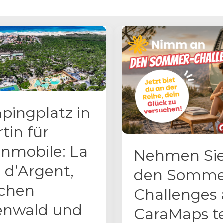
ingplatz in
tin für
nmobile: La
Nehmen Sie
 d’Argent,
den Somme
schen
Challenges 
enwald und
CaraMaps te