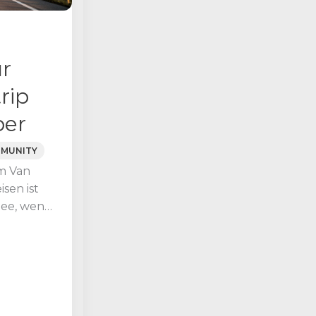
ür
rip
ber
MUNITY
m Van
sen ist
dee, wenn
s Sommers