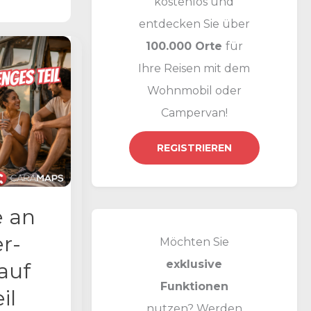
kostenlos und
n
entdecken Sie über
a
100.000 Orte
für
c
Ihre Reisen mit dem
h
Wohnmobil oder
:
Campervan!
REGISTRIEREN
 an
r-
Möchten Sie
exklusive
auf
Funktionen
il
nutzen? Werden