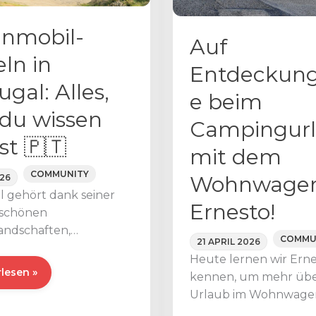
nmobil-
Auf
ln in
Entdeckung
ugal: Alles,
e beim
du wissen
Campingur
t 🇵🇹
mit dem
COMMUNITY
Wohnwagen
026
l gehört dank seiner
Ernesto!
schönen
andschaften,
COMMU
21 APRIL 2026
gen Städte und des
Heute lernen wir Ern
men Klimas zu den
obil-
lesen »
kennen, um mehr üb
sten Reisezielen für
n
Urlaub im Wohnwage
ilreisende. Allerdings
erfahren! Ernesto ist e