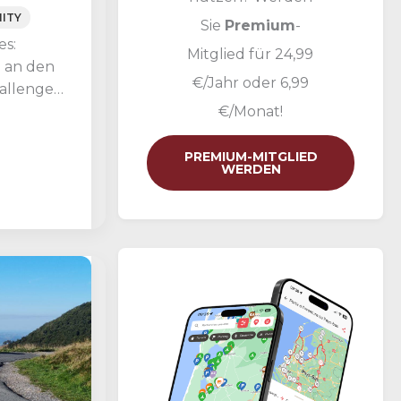
ITY
Sie
Premium
-
es:
Mitglied für 24,99
d an den
€/Jahr oder 6,99
allenges
ni bis
€/Monat!
026
PREMIUM-MITGLIED
WERDEN