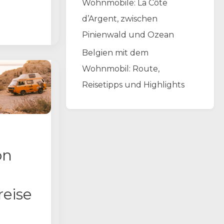
Wohnmobile: La Côte
en, der
d’Argent, zwischen
Pinienwald und Ozean
Belgien mit dem
Wohnmobil: Route,
Reisetipps und Highlights
on
eise