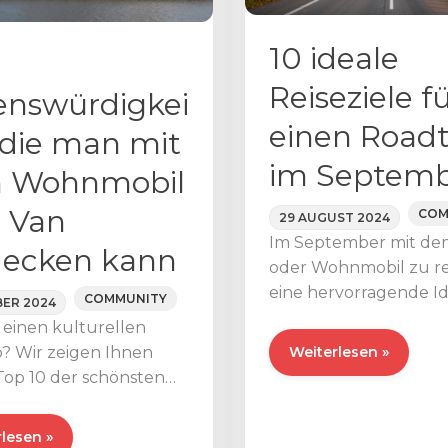
nbehebung”
10 ideale
obile
Reiseziele f
enswürdigkei
einen Roadt
 die man mit
im Septem
 Wohnmobil
 Van
COM
29 AUGUST 2024
Im September mit de
decken kann
oder Wohnmobil zu rei
eine hervorragende I
COMMUNITY
ER 2024
man fernab vom
 einen kulturellen
Touristenrummel de
10
p? Wir zeigen Ihnen
Weiterlesen »
Top 10 der schönsten
ideale
rdigkeiten, die Sie mit
Reiseziele
hnmobil oder
für
lesen »