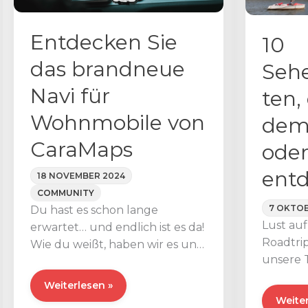
Panne
für
Entdecken Sie
10
Wohnm
das brandneue
Seh
und
Vans
Navi für
ten,
Wohnmobile von
dem
CaraMaps
oder
ent
18 NOVEMBER 2024
COMMUNITY
7 OKTOB
Du hast es schon lange
Lust auf
erwartet… und endlich ist es da!
Roadtri
Wie du weißt, haben wir es uns
unsere 
immer zum
Sehenswü
Entdecken
Weiterlesen »
dem Wo
10
Weiter
Sie