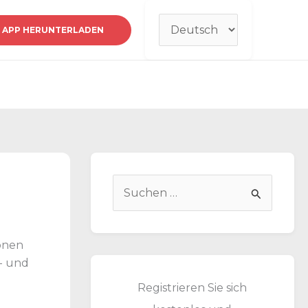
Sprache
APP HERUNTERLADEN
auswählen
S
u
c
ionen
h
n- und
e
Registrieren Sie sich
n