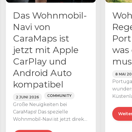
und
kühl
Ozean
zu
Das Wohnmobil-
Woh
bleiben
Navi von
Rege
CaraMaps ist
Port
jetzt mit Apple
was 
CarPlay und
muss
Android Auto
8 MAI 2
Portuga
kompatibel
wunder
Küstenl
COMMUNITY
2 JUNI 2026
lebendi
Große Neuigkeiten bei
angeneh
CaraMaps! Das spezielle
Wohnm
Weiter
beliebte
Wohnmobil-Navi ist jetzt direkt
Regel
Wohnmob
auf dem Bildschirm Ihres
in