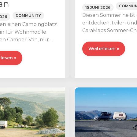
an
COMMUN
15 JUNI 2026
Diesen Sommer heißt 
COMMUNITY
2026
entdecken, teilen un
hen einen Campingplatz
CaraMaps Sommer-Ch
tin für Wohnmobile
teilnehmen! Vom 15. Ju
ren Camper-Van, nur
zum 15. September 2
 Gehminuten vom
Nehmen
Weiterlesen »
 entfernt? Auf nach
Sie
ngplatz
lesen »
-Plage,
an
den
n
Sommer-
Challenges
obile:
auf
CaraMaps
teil
nt,
hen
nwald