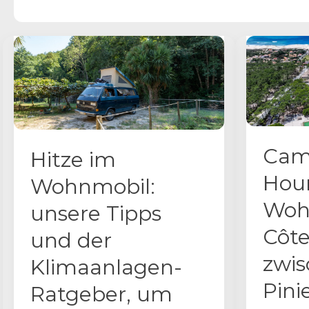
Camp
Hitze im
Hour
Wohnmobil:
Woh
unsere Tipps
Côte
und der
zwi
Klimaanlagen-
Pini
Ratgeber, um