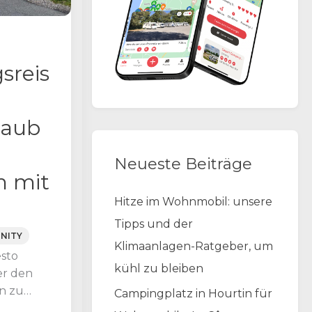
sreis
laub
Neueste Beiträge
 mit
Hitze im Wohnmobil: unsere
Tipps und der
NITY
Klimaanlagen-Ratgeber, um
esto
kühl zu bleiben
er den
n zu
Campingplatz in Hourtin für
in