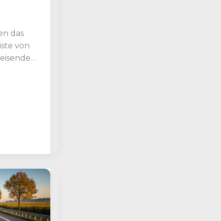
en das
iste von
eisenden,
in den
folgen
n