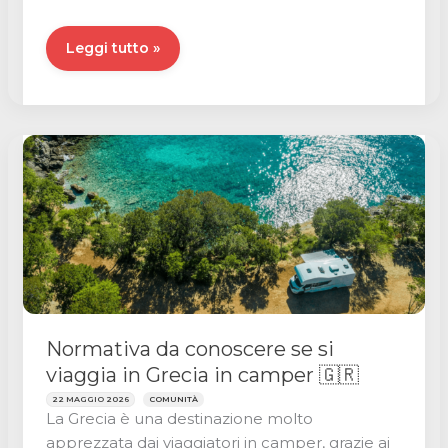
Venezia
Leggi tutto »
in
camper:
la
guida
per
visitare
la
Serenissima
Normativa da conoscere se si
viaggia in Grecia in camper 🇬🇷
22 MAGGIO 2026
COMUNITÀ
La Grecia è una destinazione molto
apprezzata dai viaggiatori in camper, grazie ai