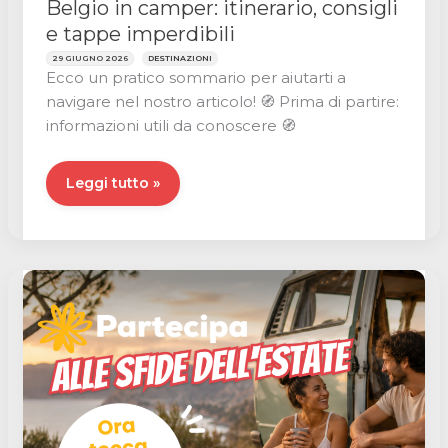
Belgio in camper: itinerario, consigli
e tappe imperdibili
29 GIUGNO 2026
DESTINAZIONI
Ecco un pratico sommario per aiutarti a
navigare nel nostro articolo! 🧭 Prima di partire:
informazioni utili da conoscere 🧭
Belgio
Leggi tutto »
in
camper:
itinerario,
consigli
e
tappe
imperdibili