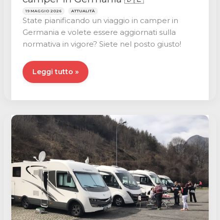
19 MAGGIO 2026
ATTUALITÀ
State pianificando un viaggio in camper in
Germania e volete essere aggiornati sulla
normativa in vigore? Siete nel posto giusto!
Tutto
Leggi tutto »
sulla
normativa
relativa
ai
camper
in
Germania
🇩🇪