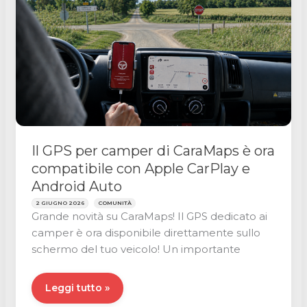
Il GPS per camper di CaraMaps è ora
compatibile con Apple CarPlay e
Android Auto
2 GIUGNO 2026
COMUNITÀ
Grande novità su CaraMaps! Il GPS dedicato ai
camper è ora disponibile direttamente sullo
schermo del tuo veicolo! Un importante
Il
Leggi tutto »
GPS