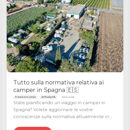
camper:
regole
e
itinerario
Tutto sulla normativa relativa ai
camper in Spagna 🇪🇸
11 MAGGIO 2026
ATTUALITÀ
Comunità
State pianificando un viaggio in camper in
Spagna? Volete aggiornare le vostre
conoscenze sulla normativa attualmente in
vigore per i