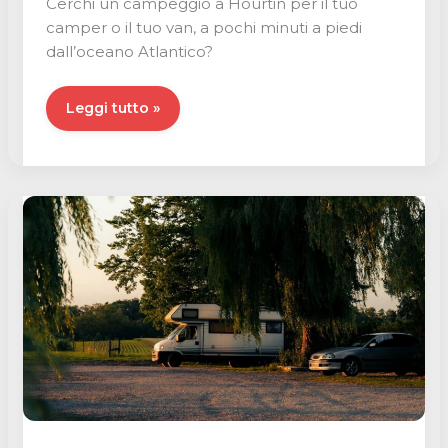
Cerchi un campeggio a Hourtin per il tuo
camper o il tuo van, a pochi minuti a piedi
dall’oceano Atlantico?
Campeggio
Leggi tutto »
a
Hourtin
per
camper:
La
Côte
d’Argent,
tra
pineta
e
oceano