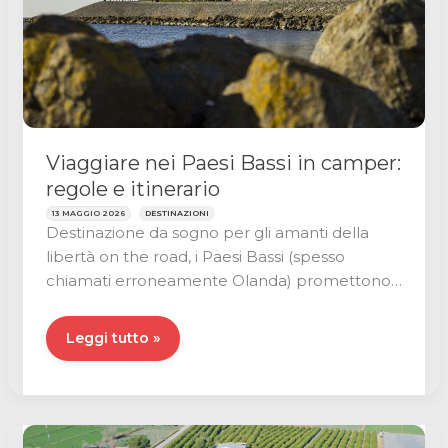
Viaggiare nei Paesi Bassi in camper:
regole e itinerario
13 MAGGIO 2026
DESTINAZIONI
Destinazione da sogno per gli amanti della
libertà on the road, i Paesi Bassi (spesso
chiamati erroneamente Olanda) promettono
un
Viaggiare
Leggi tutto »
nei
Paesi
Bassi
in