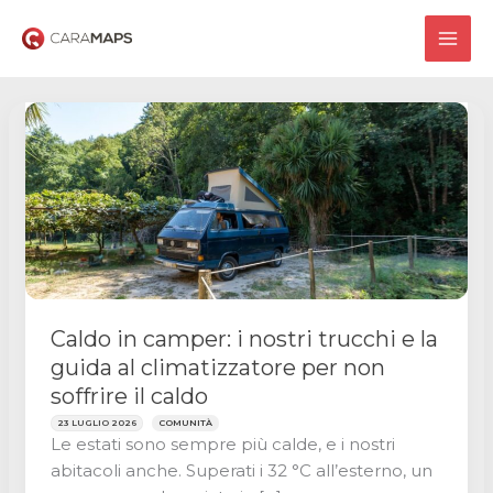
Vai
al
MAI
contenuto
ME
Caldo in camper: i nostri trucchi e la
guida al climatizzatore per non
soffrire il caldo
23 LUGLIO 2026
COMUNITÀ
Le estati sono sempre più calde, e i nostri
abitacoli anche. Superati i 32 °C all’esterno, un