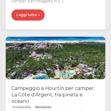
camper parcheggiato in […]
Caldo
Leggi tutto »
in
camper:
i
nostri
trucchi
e
la
guida
al
climatizzatore
per
Campeggio a Hourtin per camper:
non
La Côte d’Argent, tra pineta e
soffrire
oceano
il
caldo
17 LUGLIO 2026
DESTINAZIONI