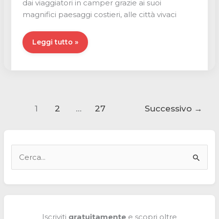
dai viaggiatori in camper grazie ai suoi
magnifici paesaggi costieri, alle città vivaci
La
Leggi tutto »
normativa
sui
camper
in
Portogallo
1
2
…
27
Successivo
→
nel
2026
🇵🇹
C
e
r
c
a
Iscriviti
gratuitamente
e scopri oltre