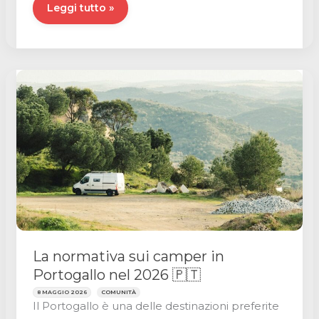
Tutto
Leggi tutto »
sulla
normativa
relativa
ai
camper
in
Spagna
🇪🇸
La normativa sui camper in
Portogallo nel 2026 🇵🇹
8 MAGGIO 2026
COMUNITÀ
Il Portogallo è una delle destinazioni preferite