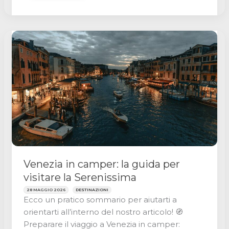
per
camper
di
CaraMaps
è
ora
compatibile
con
Apple
CarPlay
e
Android
Venezia in camper: la guida per
Auto
visitare la Serenissima
28 MAGGIO 2026
DESTINAZIONI
Ecco un pratico sommario per aiutarti a
orientarti all’interno del nostro articolo! 🧭
Preparare il viaggio a Venezia in camper: