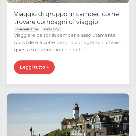
Viaggio di gruppo in camper: come
trovare compagni di viaggio
15 MAGGIO 2026
RECENSIONI
Viaggiare da soli in camper è assolutamente
possibile e a volte persino consigliato. Tuttavia,
questa soluzione non è adatta a
Viaggio
Leggi tutto »
di
gruppo
in
camper:
come
trovare
compagni
di
viaggio