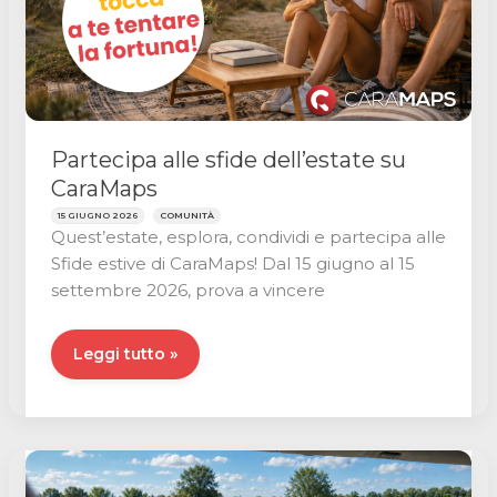
Partecipa alle sfide dell’estate su
CaraMaps
15 GIUGNO 2026
COMUNITÀ
Quest’estate, esplora, condividi e partecipa alle
Sfide estive di CaraMaps! Dal 15 giugno al 15
settembre 2026, prova a vincere
Partecipa
Leggi tutto »
alle
sfide
dell’estate
su
CaraMaps