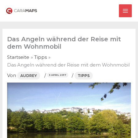
Zum
Inhalt
MAI
springen
ME
Das Angeln während der Reise mit
dem Wohnmobil
Startseite
Tipps
Das Angeln während der Reise mit dem Wohnmobil
Von
/
/
AUDREY
TIPPS
3 APRIL 2017