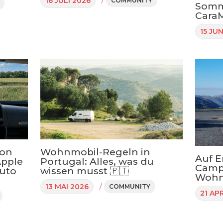
16 JULI 2026
COMMUNITY
Somm
CaraM
15 JUN
von
Wohnmobil-Regeln in
Auf E
Apple
Portugal: Alles, was du
Camp
uto
wissen musst 🇵🇹
Wohn
/
13 MAI 2026
COMMUNITY
21 AP