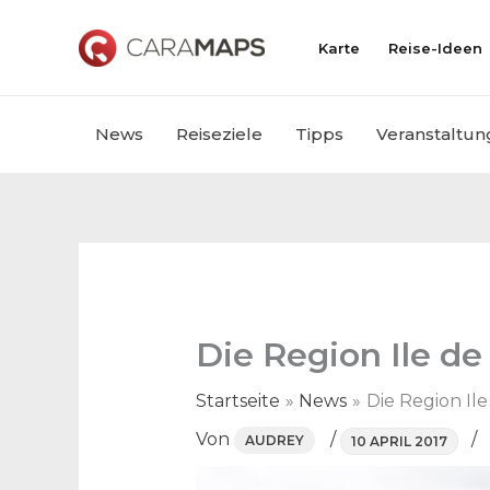
Zum
Inhalt
Karte
Reise-Ideen
springen
News
Reiseziele
Tipps
Veranstaltun
Die Region Ile d
Startseite
News
Die Region I
Von
/
/
AUDREY
10 APRIL 2017