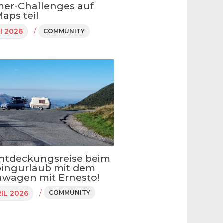
er-Challenges auf
aps teil
/
I 2026
COMMUNITY
ntdeckungsreise beim
ingurlaub mit dem
wagen mit Ernesto!
/
RIL 2026
COMMUNITY