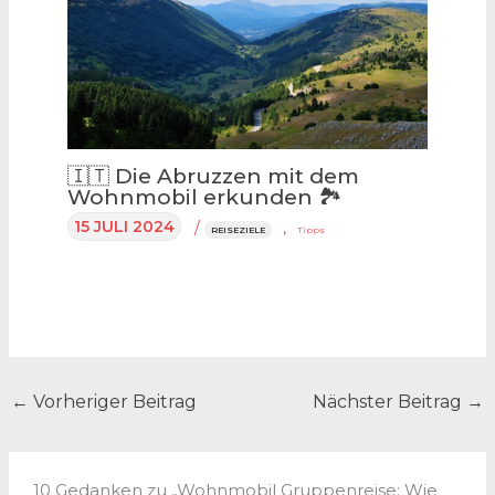
🇮🇹 Die Abruzzen mit dem
Wohnmobil erkunden 🏞
15 JULI 2024
/
,
REISEZIELE
Tipps
←
Vorheriger Beitrag
Nächster Beitrag
→
10 Gedanken zu „Wohnmobil Gruppenreise: Wie