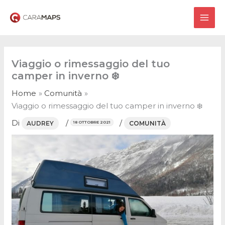
Vai
al
MAI
contenuto
ME
Viaggio o rimessaggio del tuo
camper in inverno ❄️
Home
Comunità
Viaggio o rimessaggio del tuo camper in inverno ❄️
Di
/
/
AUDREY
COMUNITÀ
18 OTTOBRE 2021