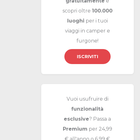
gratuitamente
e
scopri oltre
100.000
luoghi
per i tuoi
viaggi in camper e
furgone!
ISCRIVITI
Vuoi usufruire di
funzionalità
esclusive
? Passa a
Premium
per 24,99
€ all'anno o 6,99 €