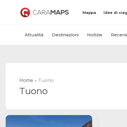
Vai
al
Mappa
Idee di via
contenuto
Attualità
Destinazioni
Notizie
Recens
Home
Tuono
Tuono