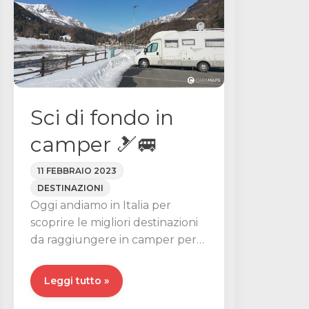
Sci di fondo in
camper 🎿🚐
11 FEBBRAIO 2023
DESTINAZIONI
Oggi andiamo in Italia per
scoprire le migliori destinazioni
da raggiungere in camper per
praticare lo sci di fondo in […]
Sci
Leggi tutto »
di