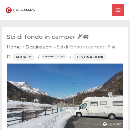
Vai
al
MAI
contenuto
ME
Sci di fondo in camper 🎿🚐
Home
Destinazioni
Sci di fondo in camper 🎿🚐
Di
/
/
AUDREY
DESTINAZIONI
11 FEBBRAIO 2023