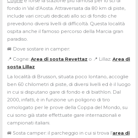
Cogne
è forse la stazione più famosa per lo sci di
fondo in Val d’Aosta. Attraversata da 80 km di piste,
include vari circuiti dedicati allo sci di fondo che
prevedono diversi livelli di difficoltà. Questa località
ospita anche il famoso percorso della Marcia gran
paradiso.
🚐 Dove sostare in camper:
📍 Cogne:
Area di sosta Revettaz
o 📍 Lillaz:
Area di
sosta Lillaz
La località di Brusson, situata poco lontano, accoglie
ben 60 chilometri di piste, di diversi livelli ed è il luogo
in cui si disputano gare di fondo e di biathlon. Dal
2000, infatti, è in funzione un poligono di tiro
omologato per le prove della Coppa del Mondo, su
cui sono già state effettuate gare internazionali e
campionati italiani.
🚐 Sosta camper: il parcheggio in cui si trova l’
area di