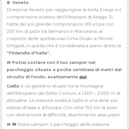
❄️
Veneto
Direzione Veneto per raggiungere la bella Enego e il
comprensorio sciistico dell’Altopiano di Asiago. Si
tratta del più grande comprensorio d’Europa con
200 km di piste tra Valmaron e Marcesina, al
cospetto delle spettacolari Cima Dodici e Monte
Ortigara, in quella che è considerata a pieno diritto la
“Finlandia d’Italia”.
🚐
Potrai sostare con il tuo camper nel
parcheggio situato a poche centinaia di metri dal
circuito di fondo, esattamente
qui
.
Gallio
è un gioiellino situato tra le montagne
dell’Altopiano dei Sette Comuni, a 1.500 – 2.000 m di
altitudine. La stazione sciistica Gallio è una delle più
estese d’Italia e d’Europa. Con oltre 150 km di piste
con diversi livelli di difficoltà, divertimento assicurato!
🚐
🚐
Sosta camper: il parcheggio della stazione