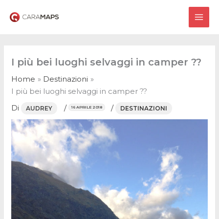
Vai
al
MAI
contenuto
ME
I più bei luoghi selvaggi in camper ??
Home
Destinazioni
I più bei luoghi selvaggi in camper ??
Di
/
/
AUDREY
DESTINAZIONI
16 APRILE 2018