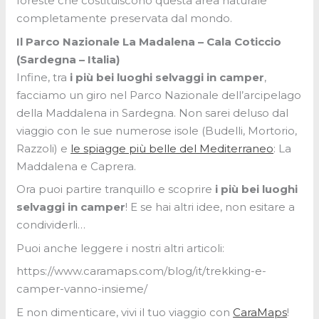
foreste che costituiscono questa area naturale
completamente preservata dal mondo.
Il Parco Nazionale
La Madalena – Cala Coticcio
(Sardegna – Italia)
Infine, tra
i più bei luoghi selvaggi in camper
,
facciamo un giro nel Parco Nazionale dell’arcipelago
della Maddalena in Sardegna. Non sarei deluso dal
viaggio con le sue numerose isole (Budelli, Mortorio,
Razzoli) e
le spiagge più belle del Mediterraneo
: La
Maddalena e Caprera.
Ora puoi partire tranquillo e scoprire
i più bei luoghi
selvaggi in camper
! E se hai altri idee, non esitare a
condividerli…
Puoi anche leggere i nostri altri articoli:
https://www.caramaps.com/blog/it/trekking-e-
camper-vanno-insieme/
E non dimenticare, vivi il tuo viaggio con
CaraMaps
!