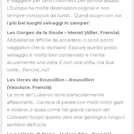
e viaggiare per tanti chilometri per sentirsi aislado.
L’Europa ha molte destinazioni originali e non
sempre conosciuti da turisti… Quindi scopri con noi
i più bei luoghi selvaggi in camper
!
Les Gorges de la Sioule – Menat (Allier, Francia)
Abbastanza difficile da accedere, ci sono pochi
viaggiatori che lo rischiano. Eppure questo posto
selvaggio è molto ben conservato e merita
sicuramente una visita. E non una volta, ma due
volte… Perché, no?
Les Ocres de Roussillon – Roussillon
(Vaucluse,
Francia
)
Le ocre del Luberon sono particolarmente
affascinanti… Carriere di piedra con molti colori gialli
e violacei, è quasi come nei grandi canyon del
Colorado! Scopri questo vero arte geologico lungo il
sentiero dell’ocra.