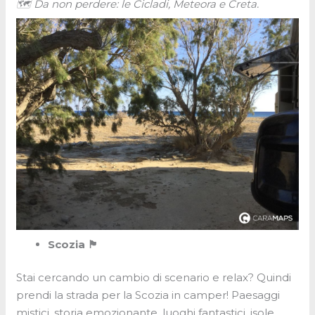
🗺 Da non perdere: le Cicladi, Meteora e Creta.
Scozia 🏴󠁧󠁢󠁳󠁣󠁴󠁿
Stai cercando un cambio di scenario e relax? Quindi
prendi la strada per la Scozia in camper! Paesaggi
mistici, storia emozionante, luoghi fantastici, isole