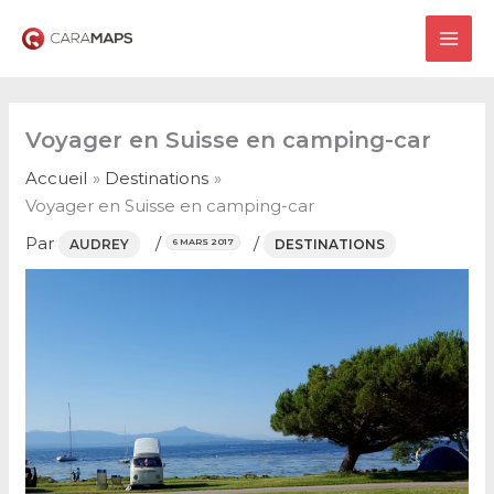
Aller
au
MAI
contenu
ME
Voyager en Suisse en camping-car
Accueil
Destinations
Voyager en Suisse en camping-car
Par
/
/
AUDREY
DESTINATIONS
6 MARS 2017