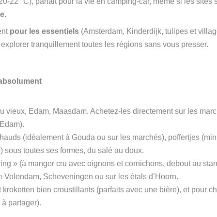
20-22 °C), parfait pour la vie en camping-car, même si les sites 
e.
ent
pour les essentiels
(Amsterdam, Kinderdijk, tulipes et villag
explorer tranquillement toutes les régions sans vous presser.
 absolument
u vieux, Edam, Maasdam. Achetez-les directement sur les march
 Edam).
hauds (idéalement à Gouda ou sur les marchés), poffertjes (min
p) sous toutes ses formes, du salé au doux.
ing » (à manger cru avec oignons et cornichons, debout au stand 
e Volendam, Scheveningen ou sur les étals d’Hoorn.
t kroketten bien croustillants (parfaits avec une bière), et pour c
n à partager).