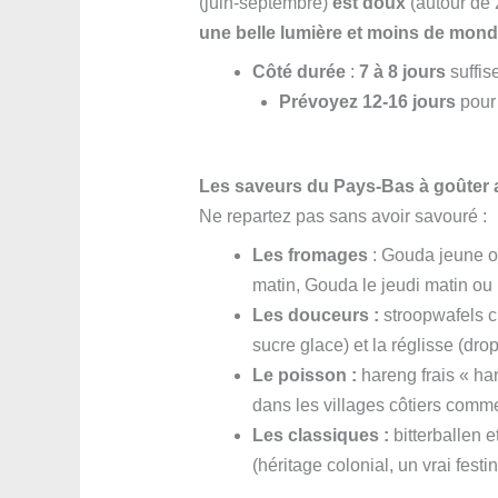
(juin-septembre)
est doux
(autour de 
une belle lumière et moins de mond
Côté durée
:
7 à 8
jours
suffis
Prévoyez 12-16
jours
pour 
Les saveurs du Pays-Bas à goûter
Ne repartez pas sans avoir savouré :
Les fromages
: Gouda jeune o
matin, Gouda le jeudi matin ou
Les douceurs :
stroopwafels c
sucre glace) et la réglisse (dro
Le poisson :
hareng frais « har
dans les villages côtiers comm
Les classiques :
bitterballen e
(héritage colonial, un vrai festi