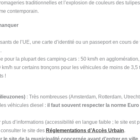
 fromageries traditionnelles et l’explosion de couleurs des tuli
sme contemporain.
 manquer
ssants de l’UE, une carte d’identité ou un passeport en cours de v
.
sse pour la plupart des camping-cars : 50 km/h en agglomération
km/h sur certains tronçons pour les véhicules de moins de 3,5 t).
s !
lieuzones)
: Très nombreuses (Amsterdam, Rotterdam, Utrecht, 
les véhicules diesel :
il faut souvent respecter la norme Eur
 plus d’informations (accessibilité en langue faible ; le site est
onsulter le site des
Réglementations d’Accès Urbain
.
 le site de la municipalité concernée avant d’entrer en ville
.