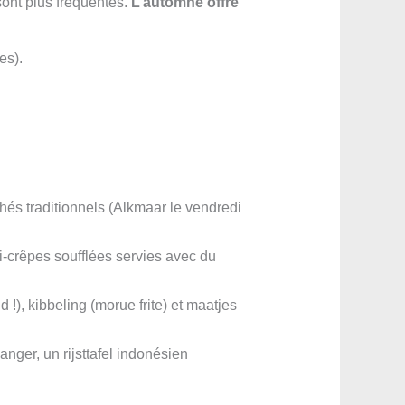
sont plus fréquentés.
L’automne offre
es).
és traditionnels (Alkmaar le vendredi
i-crêpes soufflées servies avec du
!), kibbeling (morue frite) et maatjes
hanger, un rijsttafel indonésien