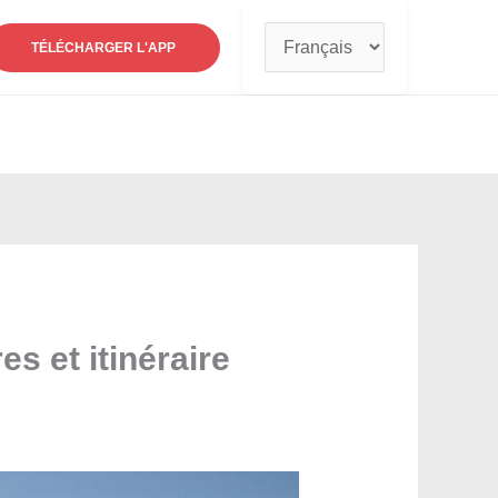
Choisir
TÉLÉCHARGER L'APP
une
langue
s et itinéraire