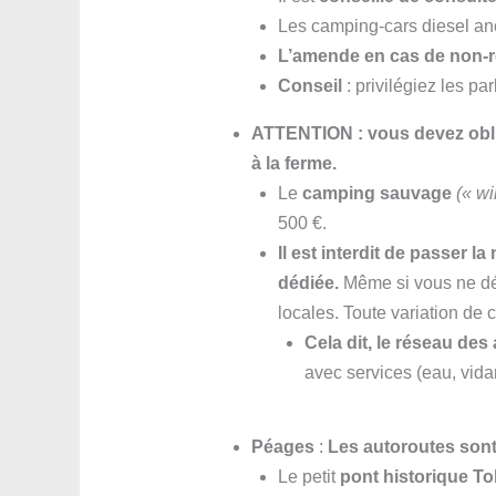
Les camping-cars diesel anc
L’amende en cas de non-
Conseil
: privilégiez les pa
ATTENTION : vous devez oblig
à la ferme.
Le
camping sauvage
(« w
500 €.
Il est interdit de passer 
dédiée.
Même si vous ne dép
locales. Toute variation de 
Cela dit, le réseau des
avec services (eau, vidan
Péages
:
Les autoroutes sont 
Le petit
pont historique To