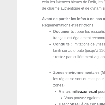
cela les faïences bleues de Delft, les
de charme authentique et de dynami
Avant de partir : les infos à ne pas
Réglementations et restrictions
Documents
: pour les ressorti
français est également reconnu
Conduite :
limitations de vite
km/h sur autoroute (jusqu’à 130 
: restez particulièrement vigilant
Zones environnementales (Mi
les règles se sont durcies pour 
zones).
Visitez
milieuzones.nl
pour
Vous pouvez également c
Il est
conseillé de consulter