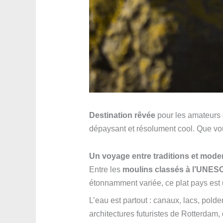
Destination rêvée
pour les amateurs d
dépaysant et résolument cool. Que vous
Un voyage entre traditions et moder
Entre les
moulins classés à l’UNES
étonnamment variée, ce plat pays est 
L’eau est partout : canaux, lacs, pol
architectures futuristes de Rotterdam