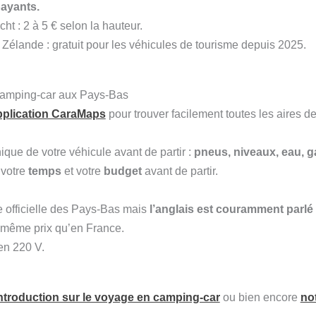
payants.
ht : 2 à 5 € selon la hauteur.
Zélande : gratuit pour les véhicules de tourisme depuis 2025.
 camping-car aux Pays-Bas
pplication CaraMaps
pour trouver facilement toutes les aires d
ique de votre véhicule avant de partir :
pneus, niveaux, eau, g
 votre
temps
et votre
budget
avant de partir.
e officielle des Pays-Bas mais
l’anglais est couramment parlé
u même prix qu’en France.
en 220 V.
’introduction sur le voyage en camping-car
ou bien encore
not