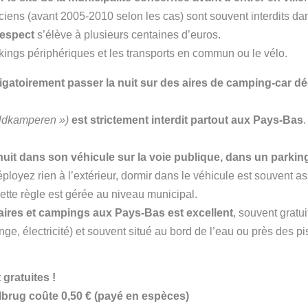
iens (avant 2005-2010 selon les cas) sont souvent interdits dan
respect
s’élève à plusieurs centaines d’euros.
rkings périphériques et les transports en commun ou le vélo.
atoirement passer la nuit sur des aires de camping-car d
ildkamperen »)
est
strictement interdit partout aux Pays-Bas
la nuit dans son véhicule sur la voie publique, dans un parki
loyez rien à l’extérieur, dormir dans le véhicule est souvent as
cette règle est gérée au niveau municipal.
 aires et campings aux Pays-Bas est excellent
, souvent gratui
ge, électricité) et souvent situé au bord de l’eau ou près des pi
gratuites !
lbrug coûte 0,50 € (payé en espèces)