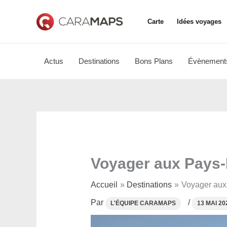
Aller
au
Carte
Idées voyages
contenu
Actus
Destinations
Bons Plans
Évènement
Voyager aux Pays-B
Accueil
Destinations
Voyager aux 
Par
/
13 MAI 20
L'ÉQUIPE CARAMAPS