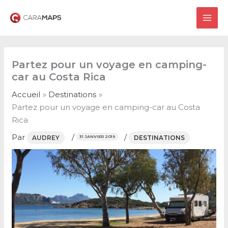
Aller
au
MAI
contenu
ME
Partez pour un voyage en camping-
car au Costa Rica
Accueil
Destinations
Partez pour un voyage en camping-car au Costa
Rica
Par
/
/
AUDREY
DESTINATIONS
31 JANVIER 2019