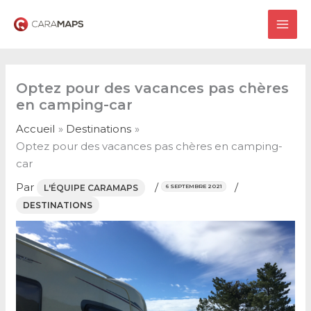
Aller
au
MAI
contenu
ME
Optez pour des vacances pas chères
en camping-car
Accueil
Destinations
Optez pour des vacances pas chères en camping-
car
Par
/
/
L'ÉQUIPE CARAMAPS
6 SEPTEMBRE 2021
DESTINATIONS