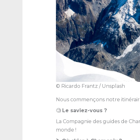
© Ricardo Frantz / Unsplash
Nous commençons notre itinérai
🧐
Le saviez-vous ?
La Compagnie des guides de Cham
monde !