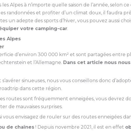
s les Alpes à n’importe quelle saison de l’année, selon 
des randonnées et profiter d’un climat doux, il faudra pr
tes un adepte des sports d’hiver, vous pouvez aussi chois
équiper votre camping-car
.
es Alpes
er
ficie d’environ 300 000 km² et sont partagées entre plusi
 Liechtenstein et l’Allemagne.
Dans cet article nous nous
t s’avérer sinueuses, nous vous conseillons donc d’adop
oadtrip dans cette région.
 les routes sont fréquemment enneigées, vous devrez d
iter de mauvaises surprises.
 vous envisagez de rouler sur des routes enneigées dans
ou de chaînes
! Depuis novembre 2021, il est en effet
ob