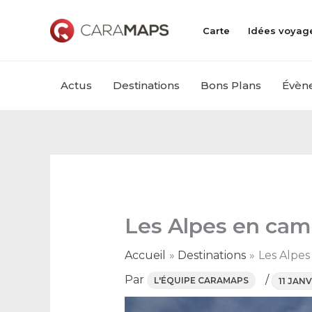
Aller
au
Carte
Idées voyag
contenu
Actus
Destinations
Bons Plans
Évèn
Les Alpes en camp
Accueil
Destinations
Les Alpes
Par
/
L'ÉQUIPE CARAMAPS
11 JAN