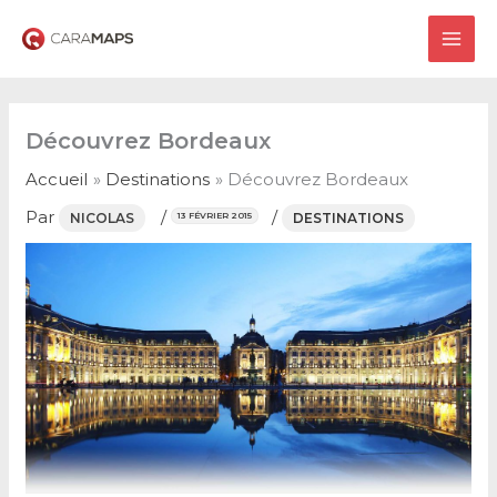
Aller
au
MAI
contenu
ME
Découvrez Bordeaux
Accueil
Destinations
Découvrez Bordeaux
Par
/
/
NICOLAS
DESTINATIONS
13 FÉVRIER 2015