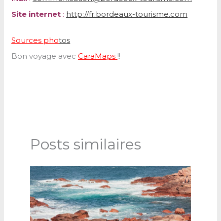
Site internet
:
http://fr.bordeaux-tourisme.com
S
o
u
r
c
e
s
p
h
o
tos
Bon voyage avec
CaraMaps
!!
Posts similaires