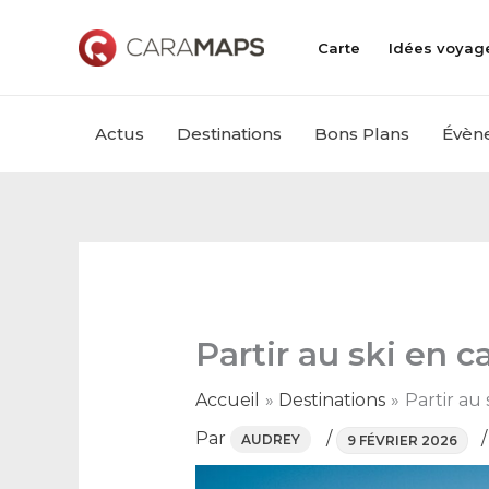
Aller
au
Carte
Idées voyag
contenu
Actus
Destinations
Bons Plans
Évèn
Partir au ski en 
Accueil
Destinations
Partir au 
Par
/
AUDREY
9 FÉVRIER 2026