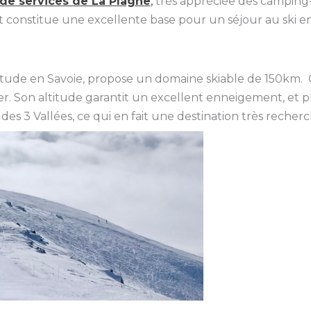
 de services de La Plagne
,
très appréciée des camping-c
t constitue une excellente base pour un séjour au ski en
titude en Savoie, propose un domaine skiable de 150km. 
er. Son altitude garantit un excellent enneigement, et p
es 3 Vallées, ce qui en fait une destination très recherc