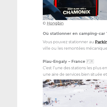
©
Hongbin
Où stationner en camping-car 
Vous pouvez stationner au
Parki
ville ou les remontées mécanique
Piau-Engaly – France
🇫🇷
C’est l’une des stations les plus
une aire de services bien située e