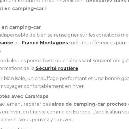
gardant le confort de votre véhicule !
Découvrez dans ce
ki en camping-car !
i en camping-car
indispensable de bien se renseigner sur les conditions mé
rance
ou
France Montagnes
sont des références pour 
.
rdiale. Les pneus hiver ou chaînes sont souvent obligatoir
ormations de la
Sécurité routière
.
bien isolé, un chauffage performant et une bonne gesti
our voyager confortablement en hiver.
aptés avec CaraMaps
facilement repérer des
aires de camping-car proches d
s en hiver, en France comme en Europe. L’application vo
einement. Vous pouvez y trouver :