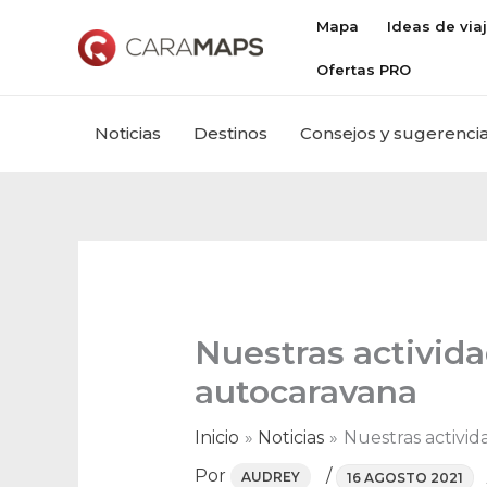
Ir
Mapa
Ideas de via
al
Ofertas PRO
contenido
Noticias
Destinos
Consejos y sugerenci
Nuestras activida
autocaravana
Inicio
Noticias
Nuestras activid
Por
/
AUDREY
16 AGOSTO 2021