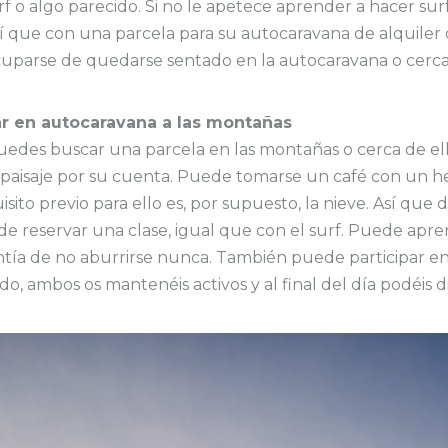
 o algo parecido. Si no le apetece aprender a hacer sur
 Así que con una parcela para su autocaravana de alquiler
cuparse de quedarse sentado en la autocaravana o cerca 
jar en autocaravana a las montañas
puedes buscar una parcela en las montañas o cerca de ella
l paisaje por su cuenta. Puede tomarse un café con un h
isito previo para ello es, por supuesto, la nieve. Así que
ede reservar una clase, igual que con el surf. Puede ap
antía de no aburrirse nunca. También puede participar e
o, ambos os mantenéis activos y al final del día podéis 