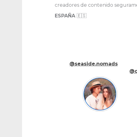
creadores de contenido seguramen
ESPAÑA
🇪🇸
@seaside.nomads
@o