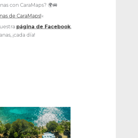
vanas con CaraMaps? 🌍🚐
nas de CaraMaps!
«
nuestra
página de Facebook
,
as, ¡cada día!