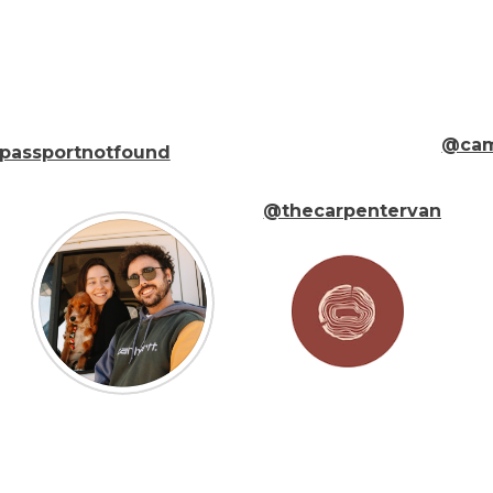
@cam
passportnotfound
@thecarpentervan