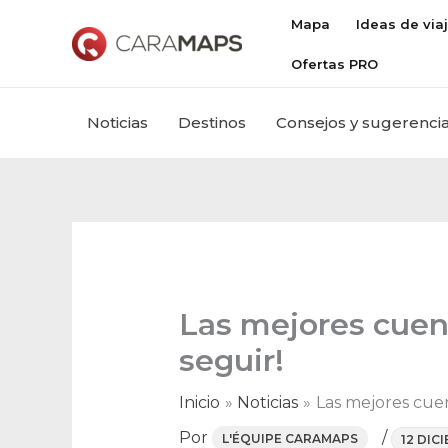
Ir
Mapa
Ideas de via
al
Ofertas PRO
contenido
Noticias
Destinos
Consejos y sugerenci
Las mejores cuen
seguir!
Inicio
Noticias
Las mejores cuen
Por
/
L'ÉQUIPE CARAMAPS
12 DIC