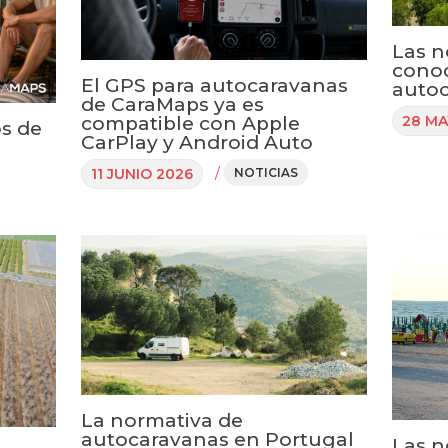
Las n
conoc
El GPS para autocaravanas
autoc
de CaraMaps ya es
compatible con Apple
28 MA
os de
CarPlay y Android Auto
/
11 JUNIO 2026
NOTICIAS
La normativa de
autocaravanas en Portugal
Las n