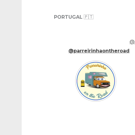
PORTUGAL
🇵🇹
@
@parreirinhaontheroad