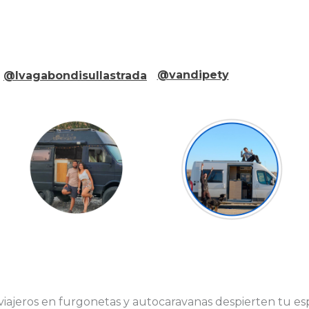
@vandipety
@Ivagabondisullastrada
iajeros en furgonetas y autocaravanas despierten tu es