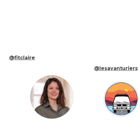
@fitclaire
@lesavanturiers