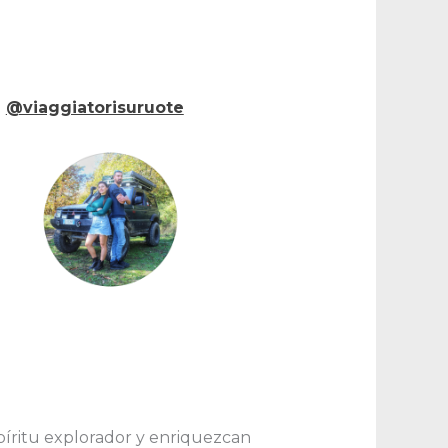
@viaggiatorisuruote
píritu explorador y enriquezcan