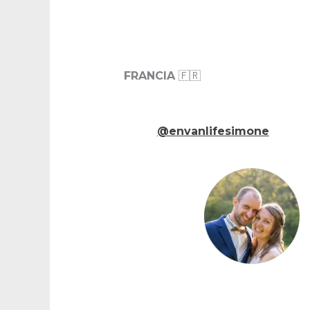
FRANCIA
🇫🇷
@envanlifesimone