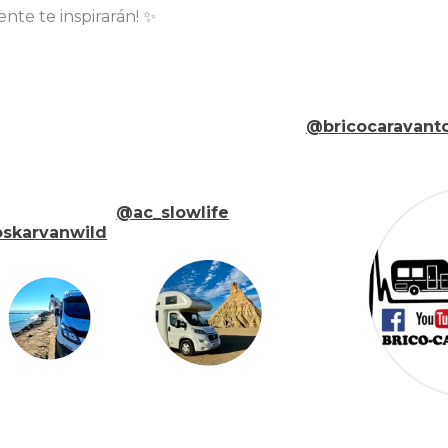
te te inspirarán! ✨
@bricocaravanto
@ac_slowlife
skarvanwild