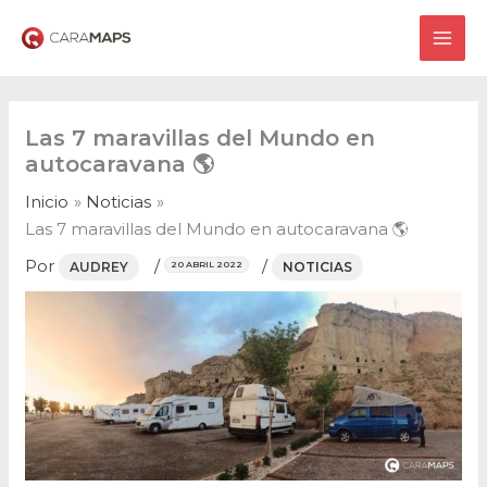
Ir
al
MAI
contenido
ME
Las 7 maravillas del Mundo en
autocaravana 🌎
Inicio
Noticias
Las 7 maravillas del Mundo en autocaravana 🌎
Por
/
/
AUDREY
NOTICIAS
20 ABRIL 2022