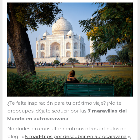
¿Te falta inspiración para tu próximo viaje? ¡No te
preocupes, déjate seducir por las
7 maravillas del
Mundo en autocaravana
!
No dudes en consultar neutrons otros artículos de
blog : «
5 road-trips por descubrir en autocaravana
»,