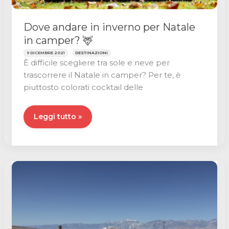
Dove andare in inverno per Natale
in camper? 🦌
9 DICEMBRE 2021
DESTINAZIONI
È difficile scegliere tra sole e neve per
trascorrere il Natale in camper? Per te, è
piuttosto colorati cocktail delle
Dove
Leggi tutto »
andare
in
inverno
per
Natale
in
camper?
🦌