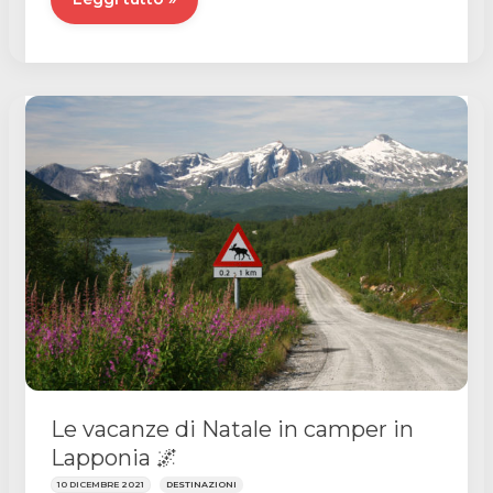
in
camper
con
bambini
👶🏼
Le vacanze di Natale in camper in
Lapponia 🌌
10 DICEMBRE 2021
DESTINAZIONI