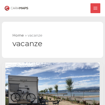
Vai
al
MAI
contenuto
ME
Home
vacanze
vacanze