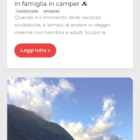
in famiglia in camper ⛺
7 AGOSTO 2018
ATTUALITÀ
Quando è il momento delle vacanze
scolastiche, è tempo di andare in viaggio
insieme con bambini e adulti. Scopri la
I
Leggi tutto »
migliori
campeggi
per
una
vacanza
in
famiglia
in
camper
⛺