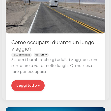
Come occuparsi durante un lungo
viaggio?
16 LUGLIO 2020
COMUNITÀ
Sia per i bambini che gli adulti, i viaggi possono
sembrare a volte molto lunghi. Quindi cosa
fare per occuparsi
Come
Leggi tutto »
occuparsi
durante
un
lungo