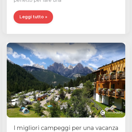
perfetto per fare una
5
Leggi tutto »
destinazioni
per
il
ponte
di
maggio
in
camper
?
I migliori campeggi per una vacanza