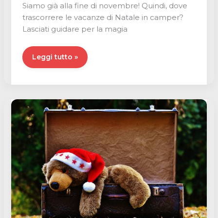
Siamo già alla fine di novembre! Quindi, dove
trascorrere le vacanze di Natale in camper?
Lasciati guidare per la magia
Le
Leggi tutto »
vacanze
di
Natale
in
camper
in
Lapponia
🌌