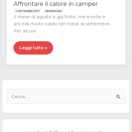
Affrontare il calore in camper
4 SETTEMBRE 2017
RECENSIONI
Il mese di agosto è già finito, ma a volte è
ancora molto caldo nel mese di settembre.
Per alcuni
Affrontare
Leggi tutto »
il
calore
in
camper
C
e
r
c
a