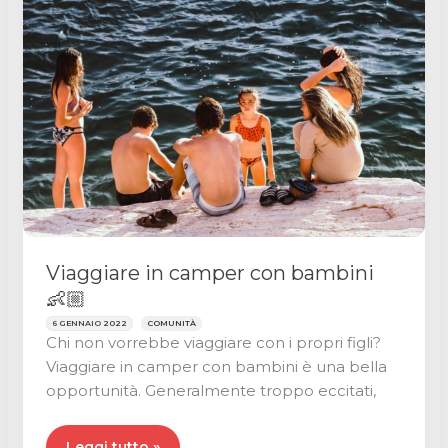
una
vacanza
in
camper
Viaggiare in camper con bambini
👶🏼
6 GENNAIO 2022
COMUNITÀ
Chi non vorrebbe viaggiare con i propri figli?
Viaggiare in camper con bambini è una bella
opportunità. Generalmente troppo eccitati,
Viaggiare
Leggi tutto »