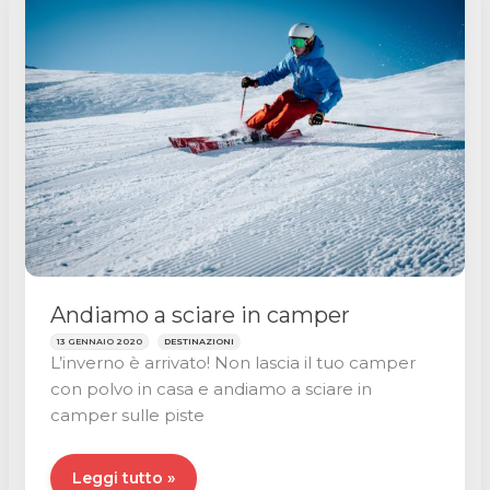
viaggio?
Andiamo a sciare in camper
13 GENNAIO 2020
DESTINAZIONI
L’inverno è arrivato! Non lascia il tuo camper
con polvo in casa e andiamo a sciare in
camper sulle piste
Andiamo
Leggi tutto »