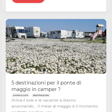
a
sciare
in
camper
5 destinazioni per il ponte di
maggio in camper ?
8 APRILE 2019
DESTINAZIONI
Arriva il sole e le vacanze si stanno
avvicinando… Il mese di maggio è il momento