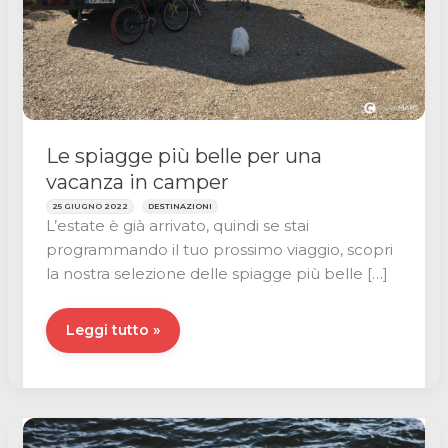
Le spiagge più belle per una
vacanza in camper
25 GIUGNO 2022
DESTINAZIONI
L’estate è già arrivato, quindi se stai
programmando il tuo prossimo viaggio, scopri
la nostra selezione delle spiagge più belle […]
Le
Leggi tutto »
spiagge
più
belle
per