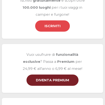
Iscriviti
gratuitamente
e scopri oltre
:
100.000 luoghi
per i tuoi viaggi in
camper e furgone!
ISCRIVITI
Vuoi usufruire di
funzionalità
esclusive
? Passa a
Premium
per
24,99 € all'anno o 6,99 € al mese!
DIVENTA PREMIUM