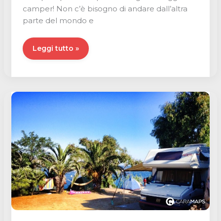
camper! Non c’è bisogno di andare dall’altra
parte del mondo e
I
Leggi tutto »
più
bei
luoghi
selvaggi
in
camper
??