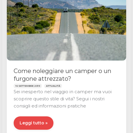
partire?
🌏
Come noleggiare un camper o un
furgone attrezzato?
16 SETTEMBRE 2019
ATTUALITÀ
Sei inesperto nel viaggio in camper ma vuoi
scoprire questo stile di vita? Segui i nostri
consigli ed informazioni pratiche
Come
Leggi tutto »
noleggiare