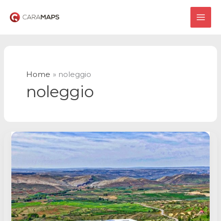
Vai
al
MAI
contenuto
ME
Home
noleggio
noleggio