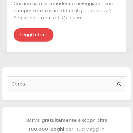
Chi non ha mai considerato noleggiare il suo
camper senza osare di fare il grande passo?
Segui i nostri consigli! Qualsiasi
Noleggiare
Leggi tutto »
il
suo
camper
quando
non
si
C
utilizza
e
?
r
c
a
Iscriviti
gratuitamente
e scopri oltre
:
100.000 luoghi
per i tuoi viaggi in