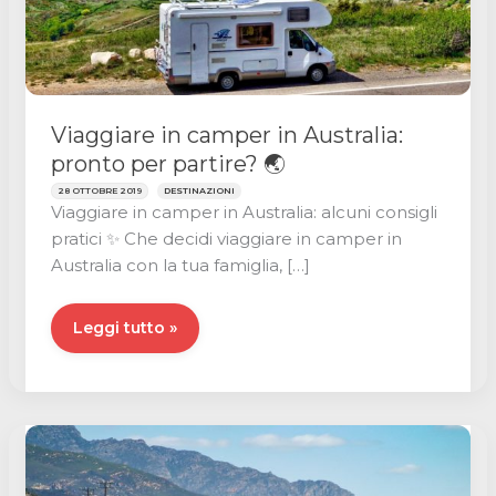
Viaggiare in camper in Australia:
pronto per partire? 🌏
28 OTTOBRE 2019
DESTINAZIONI
Viaggiare in camper in Australia: alcuni consigli
pratici ✨ Che decidi viaggiare in camper in
Australia con la tua famiglia, […]
Viaggiare
Leggi tutto »
in
camper
in
Australia:
pronto
per