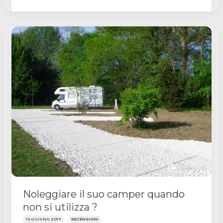
un
camper
o
un
furgone
attrezzato?
Noleggiare il suo camper quando
non si utilizza ?
19 GIUGNO 2017
RECENSIONI