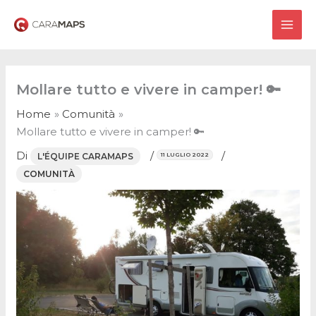
Vai
al
MAI
contenuto
ME
Mollare tutto e vivere in camper! 🔑
Home
Comunità
Mollare tutto e vivere in camper! 🔑
Di
/
/
L'ÉQUIPE CARAMAPS
11 LUGLIO 2022
COMUNITÀ