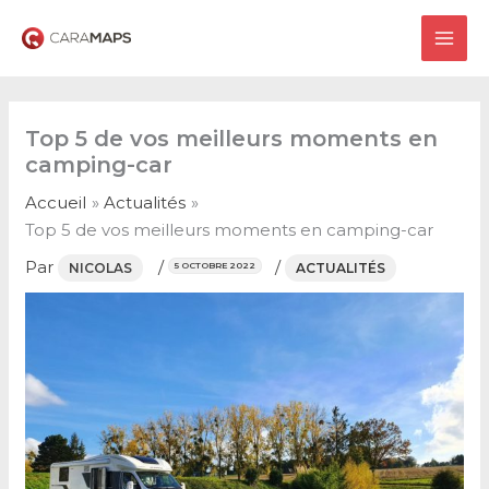
Aller
au
MAI
contenu
ME
Top 5 de vos meilleurs moments en
camping-car
Accueil
Actualités
Top 5 de vos meilleurs moments en camping-car
Par
/
/
NICOLAS
ACTUALITÉS
5 OCTOBRE 2022