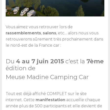
Vous aimez vous retrouver lors de
rassemblements
,
salons
, etc… alors nous vous
retrouverons sûrement très prochainement dans
le nord-est de la France car :
Du
4 au 7 juin 2015
c’est la
7ème
édition de
Meuse Madine Camping Car
Tout est déjà affiché COMPLET sur le site
internet. Cette
manifestation
accueille chaque
année plus de 500 participants et elle devient de