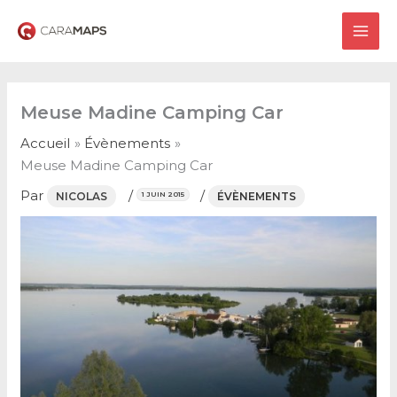
Aller
au
MAI
contenu
ME
Meuse Madine Camping Car
Accueil
Évènements
Meuse Madine Camping Car
Par
/
/
NICOLAS
ÉVÈNEMENTS
1 JUIN 2015