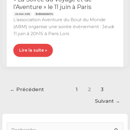
l’Aventure » le 11 juin à Paris
26 MAI 2015
ÉVÈNEMENTS
L’association Aventure du Bout du Monde
(ABM) organise une soirée évènement : Jeudi
11 juin à 20h15 à Paris Lors
« La
Lire la suite »
Soirée
du
Voyage
et
de
←
Précédent
1
2
3
l’Aventure »
Suivant
→
le
11
juin
à
R
Paris