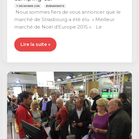
7 DÉCEMBRE 2015
ÉVÈNEMENTS
Nous sommes fiers de vous annoncer que le
marché de Strasbourg a été élu « Meilleur
marché de Noël d’Europe 2015 ». Le
Marché
Lire la suite »
de
Noël
de
Strasbourg
en
camping-
car