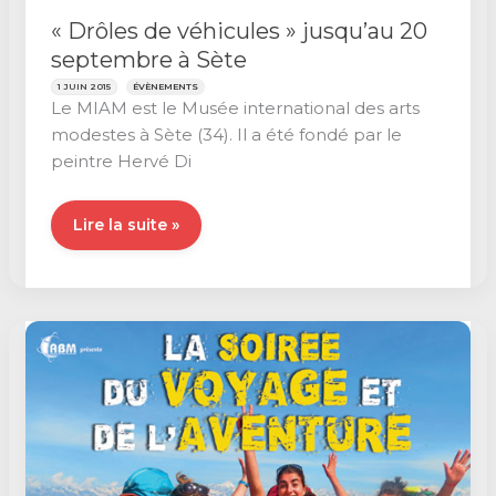
« Drôles de véhicules » jusqu’au 20
septembre à Sète
1 JUIN 2015
ÉVÈNEMENTS
Le MIAM est le Musée international des arts
modestes à Sète (34). Il a été fondé par le
peintre Hervé Di
« Drôles
Lire la suite »
de
véhicules »
jusqu’au
20
septembre
à
Sète