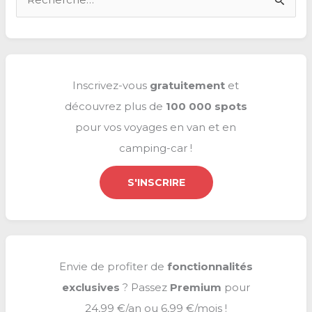
e
c
h
e
Inscrivez-vous
gratuitement
et
r
découvrez plus de
100 000 spots
c
pour vos voyages en van et en
h
camping-car !
e
r
S'INSCRIRE
:
Envie de profiter de
fonctionnalités
exclusives
? Passez
Premium
pour
24,99 €/an ou 6,99 €/mois !