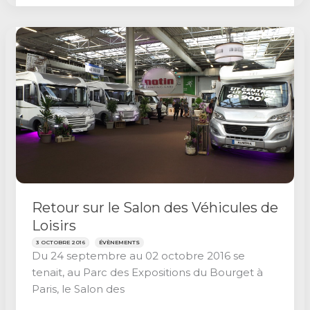
le
Salon
du
camping-
car
du
Bourget
Retour sur le Salon des Véhicules de
Loisirs
3 OCTOBRE 2016
ÉVÈNEMENTS
Du 24 septembre au 02 octobre 2016 se
tenait, au Parc des Expositions du Bourget à
Paris, le Salon des