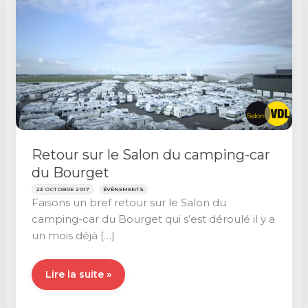
Retour sur le Salon du camping-car
du Bourget
23 OCTOBRE 2017
ÉVÈNEMENTS
Faisons un bref retour sur le Salon du
camping-car du Bourget qui s’est déroulé il y a
un mois déjà […]
Retour
Lire la suite »
sur