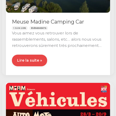
Meuse Madine Camping Car
1 JUIN 2015
ÉVÈNEMENTS
Vous aimez vous retrouver lors de
rassemblements, salons, etc… alors nous vous
retrouverons sûrement très prochainement
dans le nord-est de
Meuse
Lire la suite »
Madine
Camping
Car