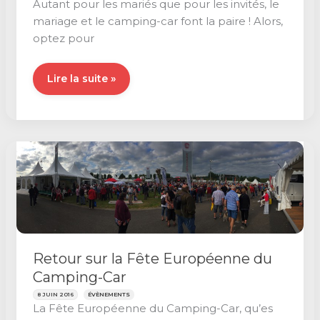
Autant pour les mariés que pour les invités, le
mariage et le camping-car font la paire ! Alors,
optez pour
Le
Lire la suite »
mariage
en
camping-
car
Retour sur la Fête Européenne du
Camping-Car
8 JUIN 2016
ÉVÈNEMENTS
La Fête Européenne du Camping-Car, qu’es