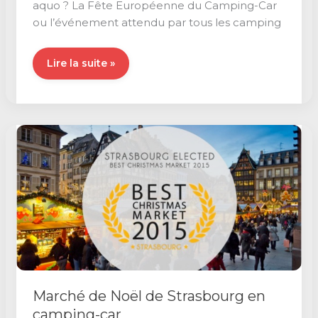
aquo ? La Fête Européenne du Camping-Car
ou l’événement attendu par tous les camping
Retour
Lire la suite »
sur
la
Fête
Européenne
du
Camping-
Car
Marché de Noël de Strasbourg en
camping-car