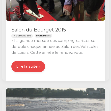
Salon du Bourget 2015
14 OCTOBRE 2015
ÉVÈNEMENTS
« La grande messe » des camping-caristes se
déroule chaque année au Salon des Véhicules
de Loisirs. Cette année le rendez vous
Salon
Lire la suite »
du
Bourget
2015