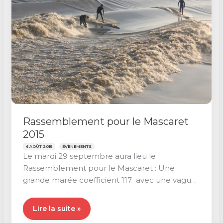
Rassemblement pour le Mascaret
2015
6 AOÛT 2015
ÉVÈNEMENTS
Le mardi 29 septembre aura lieu le
Rassemblement pour le Mascaret : Une
grande marée coefficient 117 avec une vague
pour le plus
Rassemblement
Lire la suite »
pour