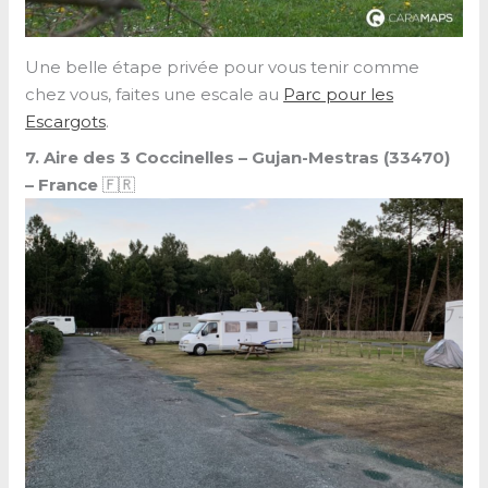
Une belle étape privée pour vous tenir comme
chez vous, faites une escale au
Parc pour les
Escargots
.
7. Aire des 3 Coccinelles – Gujan-Mestras (33470)
–
France
🇫🇷