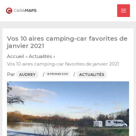
Aller
au
MAI
contenu
ME
Vos 10 aires camping-car favorites de
janvier 2021
Accueil
Actualités
Vos 10 aires camping-car favorites de janvier 2021
Par
/
/
AUDREY
ACTUALITÉS
15 FÉVRIER 2021