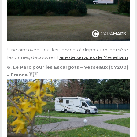
Une aire avec tous les services à disposition, derrière
les dunes, découvrez l’
aire de services de Meneham
.
6. Le Parc pour les Escargots – Vesseaux (07200)
–
France
🇫🇷