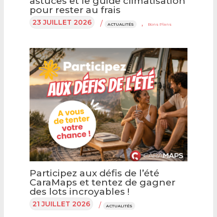
astuces et le guide climatisation
pour rester au frais
23 JUILLET 2026
/
,
ACTUALITÉS
Bons Plans
Participez aux défis de l’été
CaraMaps et tentez de gagner
des lots incroyables !
21 JUILLET 2026
/
ACTUALITÉS