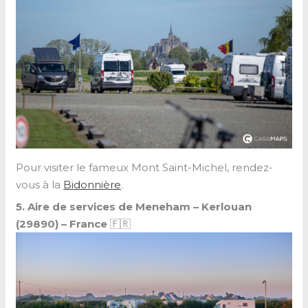
Pour visiter le fameux Mont Saint-Michel, rendez-
vous à la
Bidonnière
.
5. Aire de services de Meneham – Kerlouan
(29890) –
France
🇫🇷