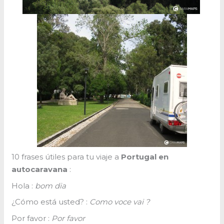
10 frases útiles para tu viaje a
Portugal en
autocaravana
:
Hola :
bom dia
¿Cómo está usted? :
Como voce vai ?
Por favor :
Por favor