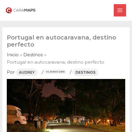
Ir
al
MAI
contenido
ME
Portugal en autocaravana, destino
perfecto
Inicio
Destinos
Portugal en autocaravana, destino perfecto
Por
/
/
AUDREY
DESTINOS
14 JUNIO 2016