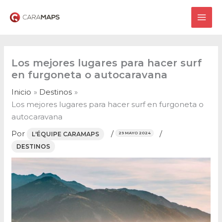
Ir
al
MAI
contenido
ME
Los mejores lugares para hacer surf
en furgoneta o autocaravana
Inicio
Destinos
Los mejores lugares para hacer surf en furgoneta o
autocaravana
Por
/
/
L'ÉQUIPE CARAMAPS
29 MAYO 2024
DESTINOS