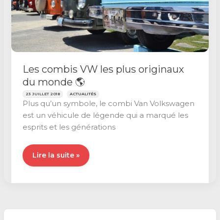
Les combis VW les plus originaux
du monde 🌎
23 JUILLET 2018
ACTUALITÉS
Plus qu’un symbole, le combi Van Volkswagen
est un véhicule de légende qui a marqué les
esprits et les générations
Les
Lire la suite »
combis
VW
les
plus
originaux