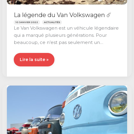
La légende du Van Volkswagen ☄️
10 JANVIER 2022
ACTUALITÉS
Le Van Volkswagen est un véhicule légendaire
qui a marqué plusieurs générations. Pour
beaucoup, ce n’est pas seulement un
véhicule, […]
La
Lire la suite »
légende
du
Van
Volkswagen
☄️