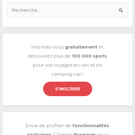
du
R
monde
e
🌎
c
h
e
Inscrivez-vous
gratuitement
et
r
découvrez plus de
100 000 spots
c
pour vos voyages en van et en
h
camping-car !
e
r
S'INSCRIRE
:
Envie de profiter de
fonctionnalités
exclusives
? Passez
Premium
pour