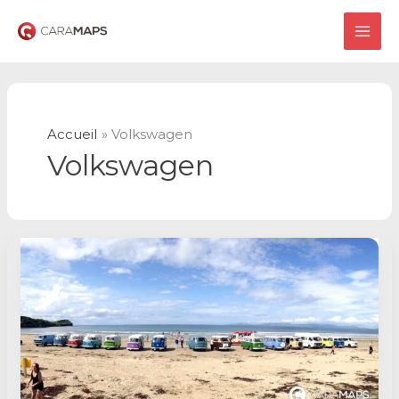
Aller
au
MAI
contenu
ME
Accueil
Volkswagen
Volkswagen