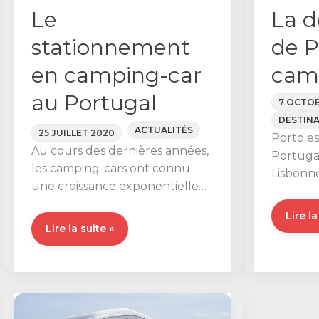
Le
La d
stationnement
de P
en camping-car
cam
au Portugal
7 OCTOB
DESTIN
ACTUALITÉS
25 JUILLET 2020
Porto es
Au cours des dernières années,
Portugal
les camping-cars ont connu
Lisbonne
une croissance exponentielle
culturel
s’affirmant comme un élément
et vous
La
Lire la
important du tourisme au
Le
Lire la suite »
décou
stationnement
de
en
Porto
camping-
en
car
campi