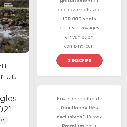
gratuitement
et
c
découvrez plus de
h
100 000 spots
e
pour vos voyages
r
en van et en
camping-car !
:
S'INSCRIRE
en
r au
gles
Envie de profiter de
021
fonctionnalités
exclusives
? Passez
TÉS
Premium
pour