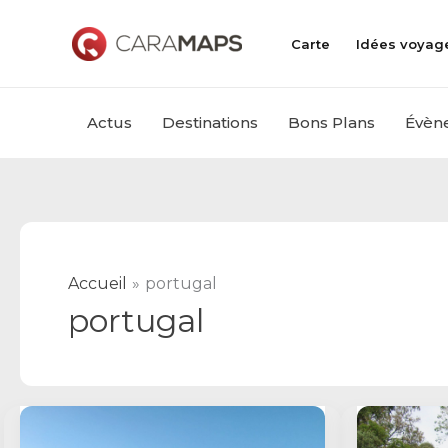
Aller
au
Carte
Idées voyag
contenu
Actus
Destinations
Bons Plans
Évèn
Accueil
portugal
portugal