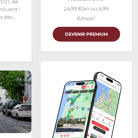
021, de
24,99 €/an ou 6,99
oluent !
s des
€/mois !
nt de la
DEVENIR PREMIUM