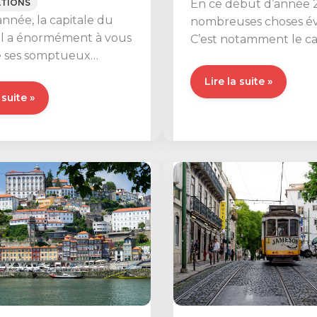
En ce début d’année 2
ATIONS
année, la capitale du
nombreuses choses év
l a énormément à vous
C’est notamment le ca
De ses somptueux
règles de stationneme
ts à ses traditions
Stationner
Lire la suite »
es à
 suite »
en
camping-
car
ts
au
Portugal
:
nouvelles
nne
règles
de
ng-
janvier
2021