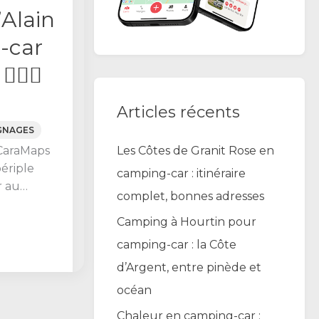
’Alain
-car
🏻‍♂️
Articles récents
GNAGES
Les Côtes de Granit Rose en
 CaraMaps
ériple
camping-car : itinéraire
r au
complet, bonnes adresses
! Voilà,
Camping à Hourtin pour
 de
camping-car : la Côte
d’Argent, entre pinède et
océan
Chaleur en camping-car :