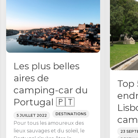
Les plus belles
aires de
Top 
camping-car du
endr
Portugal 🇵🇹
Lisb
DESTINATIONS
5 JUILLET 2022
cam
Pour tous les amoureux des
lieux sauvages et du soleil, le
23 SEPT