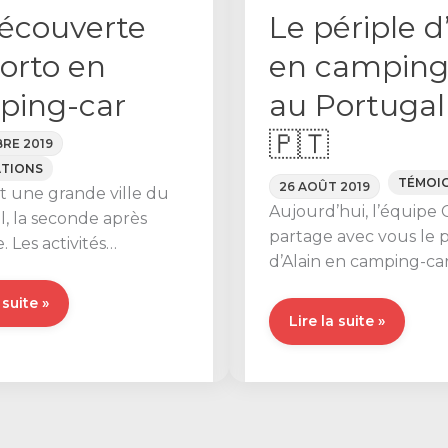
Le périple d
écouverte
en camping
orto en
au Portugal 🙋
ping-car
🇵🇹
RE 2019
ATIONS
TÉMOI
26 AOÛT 2019
t une grande ville du
Aujourd’hui, l’équipe
, la seconde après
partage avec vous le p
. Les activités
d’Alain en camping-ca
les y sont nombreuses,
Portugal, régalez-vous 
 pourrez
 suite »
nous sommes rentrés
Le
Lire la suite »
verte
périple
d’Alain
en
camping-
ng-