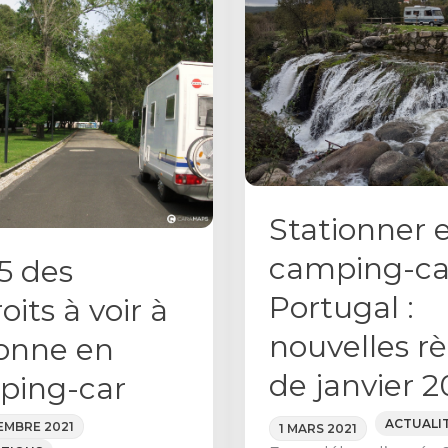
Stationner 
camping-ca
5 des
Portugal :
oits à voir à
nouvelles rè
onne en
de janvier 2
ping-car
ACTUALI
EMBRE 2021
1 MARS 2021