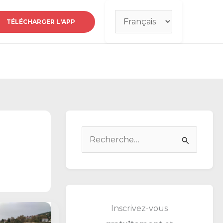
Choisir
TÉLÉCHARGER L'APP
une
langue
R
e
c
h
e
Inscrivez-vous
r