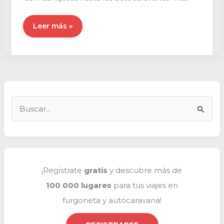
El
Leer más »
top
5
de
las
autocaravanas
más
B
originales
u
s
c
a
¡Regístrate
gratis
y descubre más de
r
100 000 lugares
para tus viajes en
p
furgoneta y autocaravana!
o
r