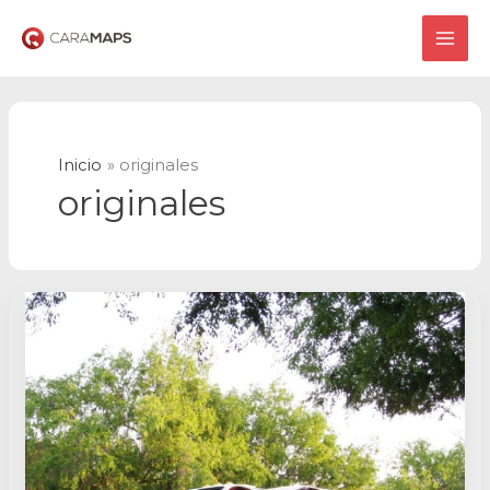
Ir
al
MAI
contenido
ME
Inicio
originales
originales