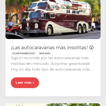
¡Las autocaravanas más insolitas! 😲
20 SEPTIEMBRE 2022
NOTICIAS
Siga el recorrido por las autocaravanas más
insólitas del mercado. ¡Sorpresa garantizada!
Hoy en día, todo tipo de autocaravanas más
[…]
¡Las
Leer más »
autocaravanas
más
insolitas!