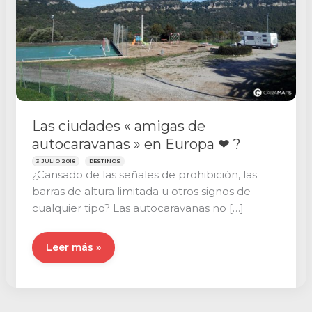
Las ciudades « amigas de
autocaravanas » en Europa ❤ ?
3 JULIO 2018
DESTINOS
¿Cansado de las señales de prohibición, las
barras de altura limitada u otros signos de
cualquier tipo? Las autocaravanas no […]
Las
Leer más »
ciudades
« amigas
de