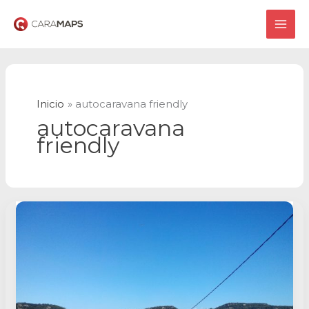
Ir
al
MAI
contenido
ME
Inicio
autocaravana friendly
autocaravana
friendly