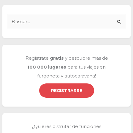
autocaravanas » en
Europa
❤
B
?
u
s
c
a
¡Regístrate
gratis
y descubre más de
r
100 000 lugares
para tus viajes en
p
furgoneta y autocaravana!
o
r
REGISTRARSE
:
¿Quieres disfrutar de funciones